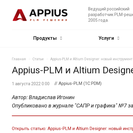
Ведущий российский
разработчик PLM-реш
2005 года.
Продукты
Услуги
Главная
Статьи
Appius-PLM и Altium Designer: новый инструмент
Appius-PLM и Altium Design
// Appius-PLM (1C:PDM)
1 августа 2022 0:00
Автор: Владислав Игонин
Опубликовано в журнале "САПР и графика" №7 за
Открыть статью: Appius-PLM и Altium Designer: новый инс