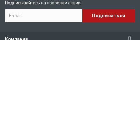
Подписывайтесь на новости и акции:
Компания
Продукты
Услуги
Поддержка
Наши контакты
+7 (495) 916-71-56
Пн. – Пт.: с 9:00 до 18:00
125212, г. Москва, ул. Выборгская, д.7, к. 2