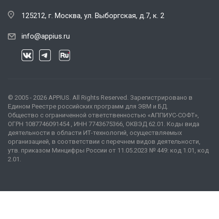
125212, г. Москва, ул. Выборгская, д.7, к. 2
info@appius.ru
© 2005 - 2026 APPIUS. All Rights Reserved. Зарегистрировано в
Едином Реестре российских программ для ЭВМ и БД.
Общество с ограниченной ответственностью «АППИУС-СОФТ»,
ОГРН 1087746091454 , ИНН 7743675366, ОКВЭД 62.01. Коды вида
деятельности в области ИТ-технологий, осуществляемых
организацией, в соответствии с перечнем видов деятельности,
утв. приказом Минцифры России от 11.05.2023 № 449: код 1.01, код
2.01.