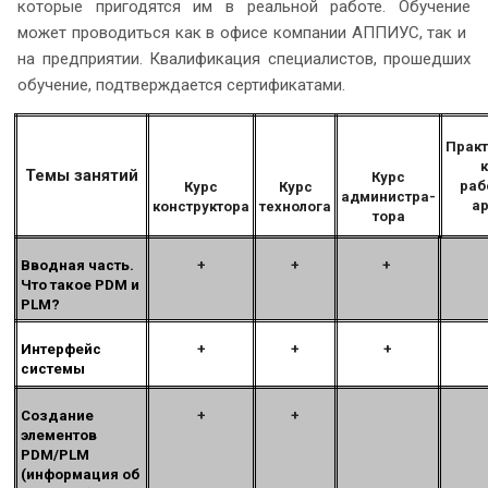
которые пригодятся им в реальной работе. Обучение
может проводиться как в офисе компании АППИУС, так и
на предприятии. Квалификация специалистов, прошедших
обучение, подтверждается сертификатами.
Прак
Темы занятий
Курс
раб
Курс
Курс
администра-
а
конструктора
технолога
тора
Вводная часть.
+
+
+
Что такое
PDM и
PLM?
Интерфейс
+
+
+
системы
Создание
+
+
элементов
PDM/PLM
(информация об