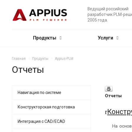
Ведущий российский
разработчик PLM-реш
2005 года.
Продукты
Услуги
Главная
Продукты
Appius-PLM
Отчеты
Навигация по системе
Отчеты
Конструкторская подготовка
Констр
r
Интеграция с CAD/ECAD
На основ