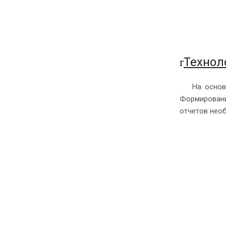
Технол
r
На основ
Формировани
отчетов необ