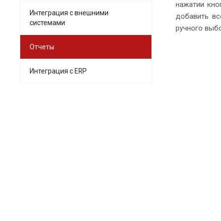
нажатии кно
Интеграция с внешними
добавить вс
системами
ручного выб
Отчеты
Интеграция с ERP