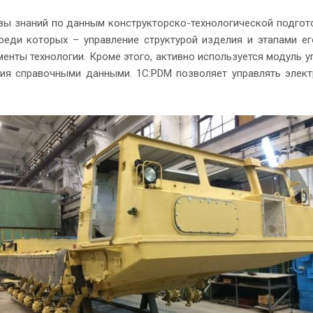
зы знаний по данным конструкторско-технологической подгот
еди которых – управление структурой изделия и этапами ег
менты технологии. Кроме этого, активно используется модуль 
ления справочными данными. 1С:PDM позволяет управлять эл